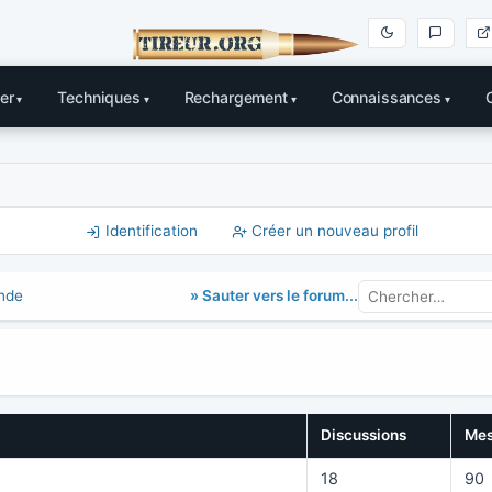
er
Techniques
Rechargement
Connaissances
Identification
Créer un nouveau profil
» Sauter vers le forum...
nde
Discussions
Mes
18
90