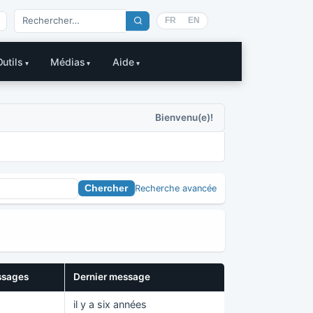
FR
EN
Outils
Médias
Aide
Bienvenu(e)!
Recherche avancée
sages
Dernier message
il y a six années