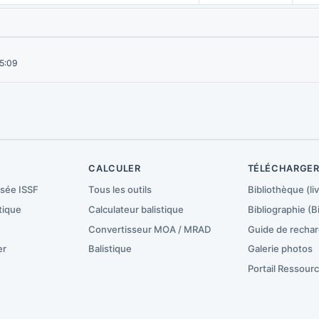
15:09
CALCULER
TÉLÉCHARGE
isée ISSF
Tous les outils
Bibliothèque (liv
tique
Calculateur balistique
Bibliographie (B
Convertisseur MOA / MRAD
Guide de recha
er
Balistique
Galerie photos
Portail Ressour