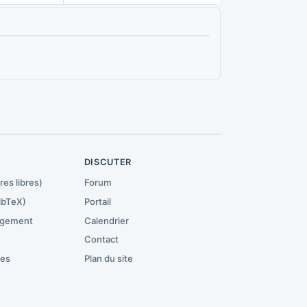
R
DISCUTER
res libres)
Forum
ibTeX)
Portail
rgement
Calendrier
Contact
ces
Plan du site