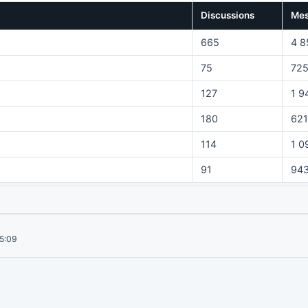
Discussions
Mes
665
4 8
75
72
127
1 9
180
621
114
1 0
91
94
15:09