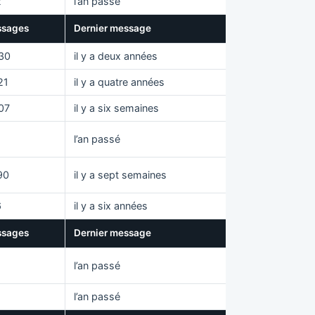
2
l’an passé
sages
Dernier message
30
il y a deux années
21
il y a quatre années
07
il y a six semaines
l’an passé
90
il y a sept semaines
6
il y a six années
sages
Dernier message
l’an passé
l’an passé