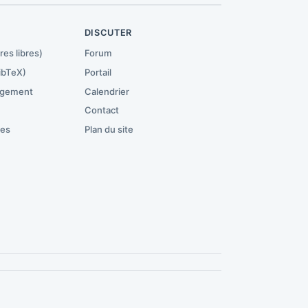
R
DISCUTER
res libres)
Forum
ibTeX)
Portail
rgement
Calendrier
Contact
ces
Plan du site