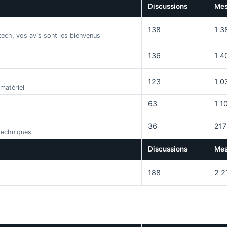
Discussions
Mes
138
1 3
-tech, vos avis sont les bienvenus
136
1 4
123
1 0
 matériel
63
1 1
36
217
 techniques
Discussions
Mes
188
2 2