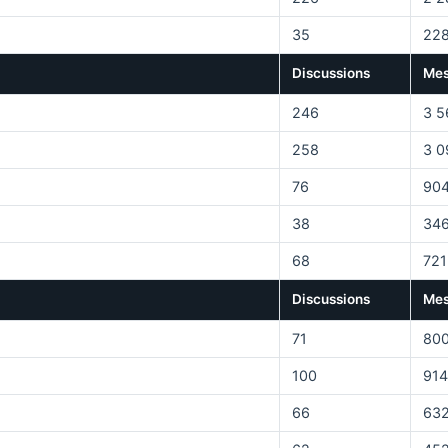
35
22
Discussions
Mes
246
3 5
258
3 0
76
90
38
34
68
721
Discussions
Mes
71
80
100
914
66
63