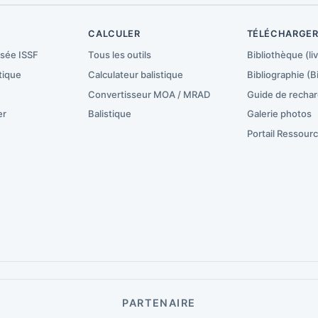
CALCULER
TÉLÉCHARGE
isée ISSF
Tous les outils
Bibliothèque (liv
tique
Calculateur balistique
Bibliographie (B
Convertisseur MOA / MRAD
Guide de recha
er
Balistique
Galerie photos
Portail Ressour
PARTENAIRE