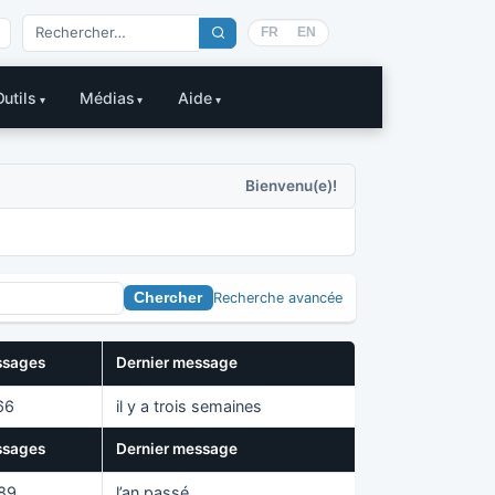
FR
EN
Outils
Médias
Aide
Bienvenu(e)!
Recherche avancée
sages
Dernier message
66
il y a trois semaines
sages
Dernier message
89
l’an passé