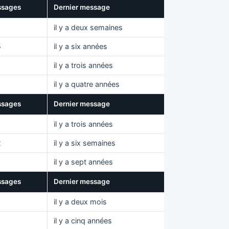
sages
Dernier message
il y a deux semaines
5
il y a six années
il y a trois années
il y a quatre années
sages
Dernier message
il y a trois années
2
il y a six semaines
il y a sept années
sages
Dernier message
il y a deux mois
il y a cinq années