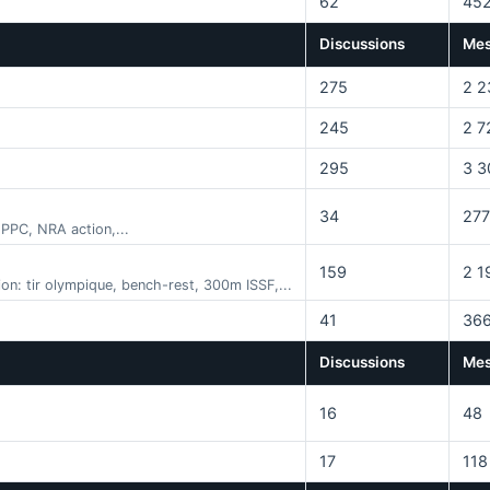
62
45
Discussions
Mes
275
2 2
245
2 7
295
3 3
34
277
 PPC, NRA action,...
159
2 1
ion: tir olympique, bench-rest, 300m ISSF,...
41
36
Discussions
Mes
16
48
17
118