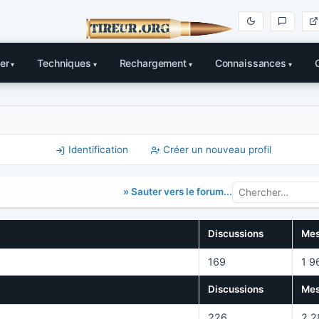
er
Techniques
Rechargement
Connaissances
Identification
Créer un nouveau profil
» Sauter vers le forum...
Discussions
Mes
169
1 9
Discussions
Mes
226
2 2