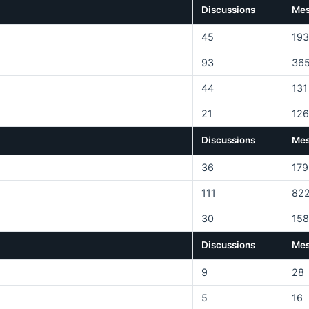
Discussions
Mes
45
193
93
36
44
131
21
126
Discussions
Mes
36
179
111
82
30
158
Discussions
Mes
9
28
5
16