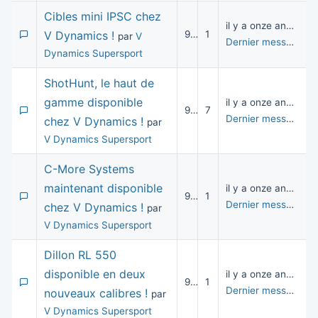
Cibles mini IPSC chez
il y a onze années
V Dynamics !
9 053
1
par
V
Dernier message
pa
Dynamics Supersport
ShotHunt, le haut de
gamme disponible
il y a onze années
9 314
7
Dernier message
pa
chez V Dynamics !
par
V Dynamics Supersport
C-More Systems
maintenant disponible
il y a onze années
9 098
1
Dernier message
pa
chez V Dynamics !
par
V Dynamics Supersport
Dillon RL 550
disponible en deux
il y a onze années
9 129
1
Dernier message
pa
nouveaux calibres !
par
V Dynamics Supersport