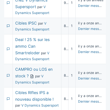
chez V Dynamics
il y a dix années
9 023
1
Dernier message
pa
Supersport
par
V
Dynamics Supersport
Cibles IPSC
il y a onze années
par
V
8 610
1
Dernier message
pa
Dynamics Supersport
Deal ! 25 % sur les
ammo Can
il y a onze années
8 409
1
Dernier message
pa
Smartreloder
par
V
Dynamics Supersport
CAMPRO ou LOS en
il y a onze années
stock ?
8 657
1
par
V
Dernier message
pa
Dynamics Supersport
Cibles RIfles IPS a
il y a onze années
nouveau disponible !
8 502
1
Dernier message
pa
par
V Dynamics Supersport