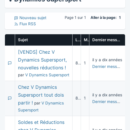
Nouveau sujet
Page 1 sur 1
Aller à la page:
1
Flux RSS
Sujet
Lectures
Messages
Dernier message
[VENDS] Chez V
Dynamics Supersport,
il y a dix années
8 153
1
Dernier message
pa
nouvelles réductions !
par
V Dynamics Supersport
Chez V Dynamics
Supersport tout dois
il y a dix années
8 827
1
Dernier message
pa
partir !
par
V Dynamics
Supersport
Soldes et Réductions