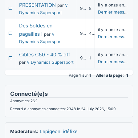
PRESENTATION
il y a onze années
par
V
9 002
8
Dernier message
pa
Dynamics Supersport
Des Soldes en
il y a onze années
pagailles !
9 474
4
par
V
Dernier message
pa
Dynamics Supersport
Cibles C50 - 40 % off
il y a onze années
9 177
1
Dernier message
pa
par
V Dynamics Supersport
Page 1 sur 1
Aller à la page:
1
Connecté(e)s
Anonymes: 262
Record d'anonymes connectés: 2348 le 24 July 2026, 15:09
Moderators:
Lepigeon
,
idéfixe