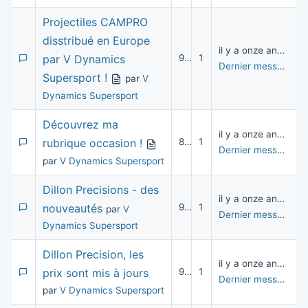
Projectiles CAMPRO
disstribué en Europe
il y a onze années
par V Dynamics
9 532
1
Dernier message
pa
Supersport !
par
V
Dynamics Supersport
Découvrez ma
il y a onze années
rubrique occasion !
8 909
1
Dernier message
pa
par
V Dynamics Supersport
Dillon Precisions - des
il y a onze années
nouveautés
9 311
1
par
V
Dernier message
pa
Dynamics Supersport
Dillon Precision, les
il y a onze années
prix sont mis à jours
9 666
1
Dernier message
pa
par
V Dynamics Supersport