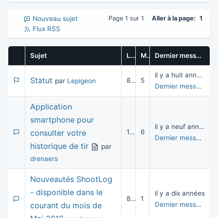
Nouveau sujet
Page 1 sur 1
Aller à la page:
1
Flux RSS
Sujet
Lectures
Messages
Dernier message
il y a huit années
Statut
8 226
5
par
Lepigeon
Dernier message
pa
Application
smartphone pour
il y a neuf années
consulter votre
14 308
6
Dernier message
pa
historique de tir
par
drenaers
Nouveautés ShootLog
- disponible dans le
il y a dix années
8 711
1
courant du mois de
Dernier message
pa