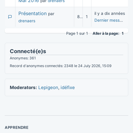
Mai 2016
par
drenaers
Présentation
il y a dix années
par
8 615
1
Dernier message
pa
drenaers
Page 1 sur 1
Aller à la page:
1
Connecté(e)s
Anonymes: 361
Record d'anonymes connectés: 2348 le 24 July 2026, 15:09
Moderators:
Lepigeon
,
idéfixe
APPRENDRE