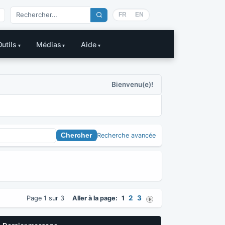
FR
EN
Outils
Médias
Aide
Bienvenu(e)!
Recherche avancée
2
3
Page 1 sur 3
Aller à la page:
1