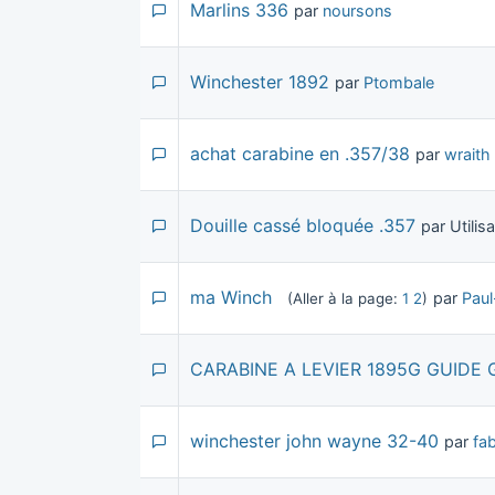
Marlins 336
par
noursons
Winchester 1892
par
Ptombale
achat carabine en .357/38
par
wraith
Douille cassé bloquée .357
par Utili
ma Winch
par
Pau
(Aller à la page:
1
2
)
CARABINE A LEVIER 1895G GUIDE 
winchester john wayne 32-40
par
fa