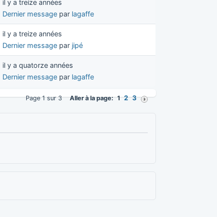
il y a treize années
Dernier message
par
lagaffe
il y a treize années
Dernier message
par
jipé
il y a quatorze années
Dernier message
par
lagaffe
2
3
Page 1 sur 3
Aller à la page:
1