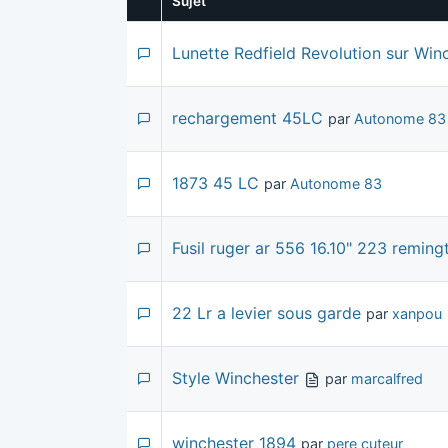
Sujet
Lunette Redfield Revolution sur Win
rechargement 45LC
par
Autonome 83
1873 45 LC
par
Autonome 83
Fusil ruger ar 556 16.10" 223 reming
22 Lr a levier sous garde
par
xanpou
Style Winchester
par
marcalfred
winchester 1894
par
pere cuteur