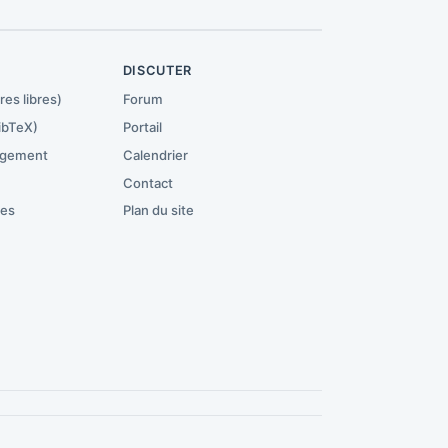
R
DISCUTER
res libres)
Forum
ibTeX)
Portail
rgement
Calendrier
Contact
ces
Plan du site