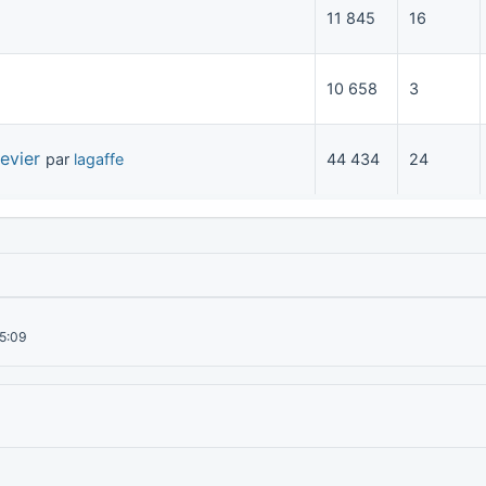
11 845
16
10 658
3
evier
par
lagaffe
44 434
24
15:09