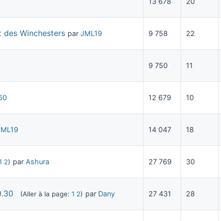
13 678
20
 des Winchesters
par
JML19
9 758
22
9 750
11
60
12 679
10
JML19
14 047
18
par
Ashura
27 769
30
1
2
)
0.30
par
Dany
27 431
28
(Aller à la page:
1
2
)