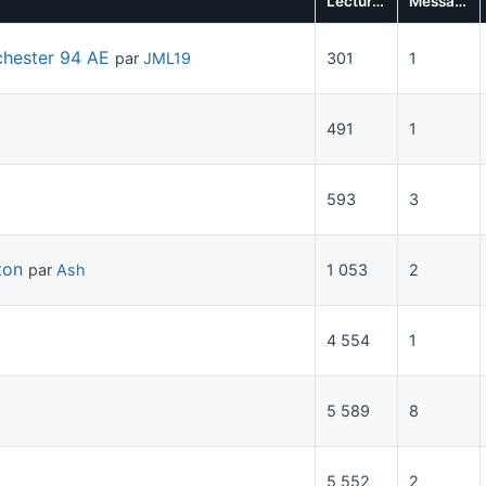
Lectures
Messages
chester 94 AE
par
JML19
301
1
491
1
593
3
ton
par
Ash
1 053
2
4 554
1
5 589
8
5 552
2