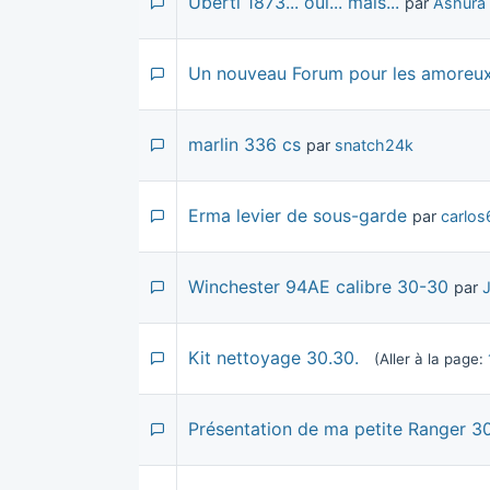
Uberti 1873... oui... mais...
par
Ashura
Un nouveau Forum pour les amoreux
marlin 336 cs
par
snatch24k
Erma levier de sous-garde
par
carlos
Winchester 94AE calibre 30-30
par
Kit nettoyage 30.30.
(Aller à la page:
Présentation de ma petite Ranger 3