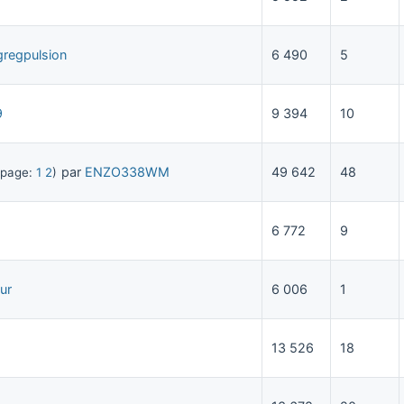
gregpulsion
6 490
5
9
9 394
10
par
ENZO338WM
49 642
48
a page:
1
2
)
6 772
9
ur
6 006
1
13 526
18