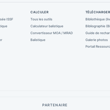
CALCULER
TÉLÉCHARGE
isée ISSF
Tous les outils
Bibliothèque (liv
tique
Calculateur balistique
Bibliographie (B
Convertisseur MOA / MRAD
Guide de recha
er
Balistique
Galerie photos
Portail Ressour
PARTENAIRE