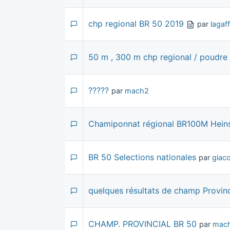
chp regional BR 50 2019
par
lagaf
50 m , 300 m chp regional / poudre 
?????
par
mach2
Chamiponnat régional BR100M Hein
BR 50 Selections nationales
par
giaco
quelques résultats de champ Provinc
CHAMP. PROVINCIAL BR 50
par
mac