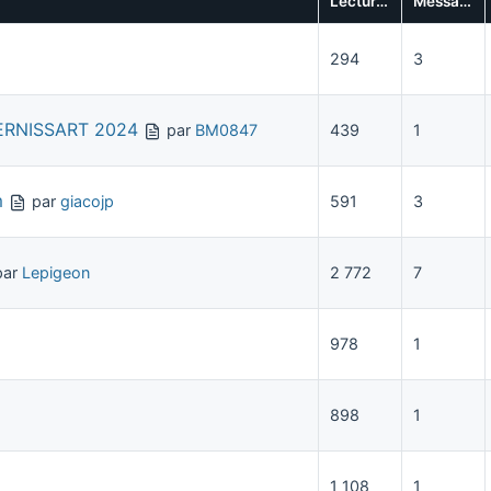
Lectures
Messages
294
3
 BERNISSART 2024
par
BM0847
439
1
m
par
giacojp
591
3
par
Lepigeon
2 772
7
978
1
898
1
1 108
1