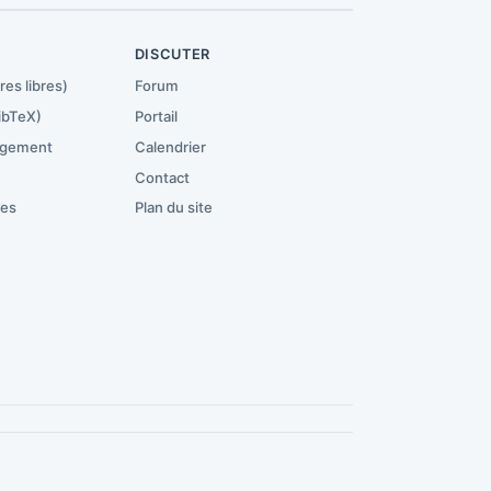
R
DISCUTER
res libres)
Forum
ibTeX)
Portail
rgement
Calendrier
Contact
ces
Plan du site