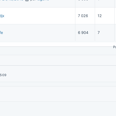
djx
7 026
12
fe
6 904
7
P
15:09