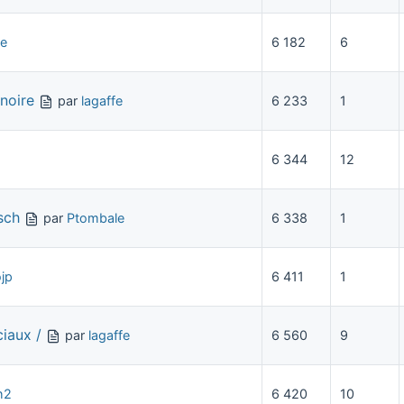
fe
6 182
6
noire
par
lagaffe
6 233
1
6 344
12
sch
par
Ptombale
6 338
1
jp
6 411
1
iaux /
par
lagaffe
6 560
9
h2
6 420
10