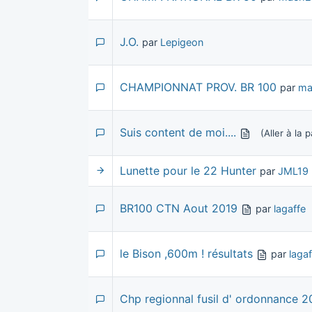
J.O.
par
Lepigeon
CHAMPIONNAT PROV. BR 100
par
ma
Suis content de moi....
(Aller à la 
Lunette pour le 22 Hunter
par
JML19
BR100 CTN Aout 2019
par
lagaffe
le Bison ,600m ! résultats
par
lagaf
Chp regionnal fusil d' ordonnance 2