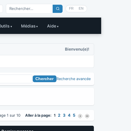
FR
EN
Outils
Médias
Aide
Bienvenu(e)!
Recherche avancée
2
3
4
5
age 1 sur 10
Aller à la page:
1