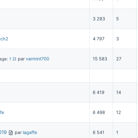
3 283
5
ch2
4 797
3
par
varmint700
15 583
27
page:
1
2
)
6 419
14
fe
6 498
12
019
par
lagaffe
6 541
1