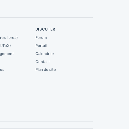
R
DISCUTER
res libres)
Forum
ibTeX)
Portail
rgement
Calendrier
Contact
ces
Plan du site