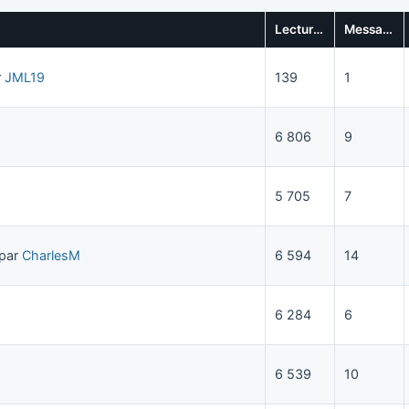
Lectures
Messages
r
JML19
139
1
6 806
9
5 705
7
par
CharlesM
6 594
14
6 284
6
6 539
10