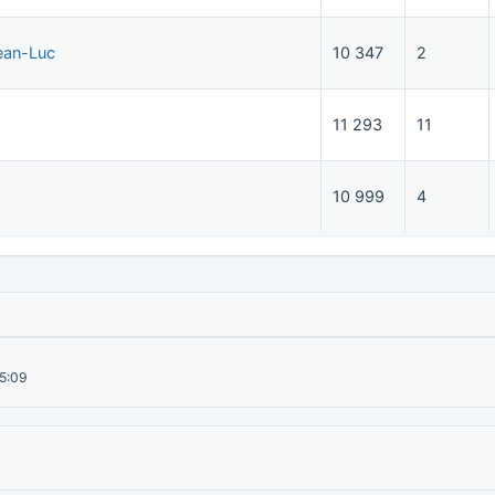
ean-Luc
10 347
2
11 293
11
10 999
4
15:09