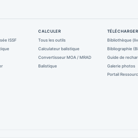
CALCULER
TÉLÉCHARGE
isée ISSF
Tous les outils
Bibliothèque (liv
tique
Calculateur balistique
Bibliographie (B
Convertisseur MOA / MRAD
Guide de recha
er
Balistique
Galerie photos
Portail Ressour