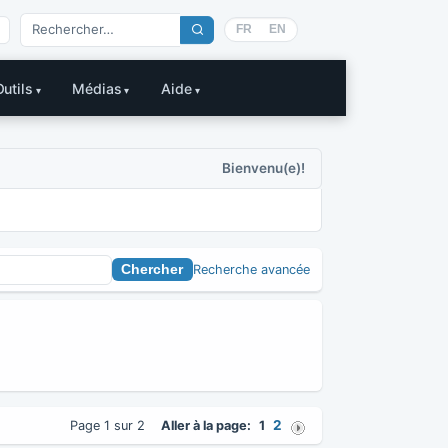
FR
EN
Outils
Médias
Aide
Bienvenu(e)!
Recherche avancée
2
Page 1 sur 2
Aller à la page:
1