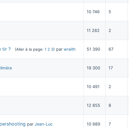
10 746
5
11 282
2
tir ?
par
wraith
51 390
67
(Aller à la page:
1
2
3
)
limèra
19 300
17
10 491
2
12 855
8
pershooting
par
Jean-Luc
10 989
7