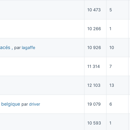
10 473
5
10 266
1
acés ,
par
lagaffe
10 926
10
11 314
7
12 103
13
 belgique
par
driver
19 079
6
10 593
1