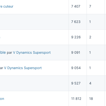
re cuteur
7 407
7
7 623
1
n
9 226
2
ible
par
V Dynamics Supersport
9 091
1
ar
V Dynamics Supersport
9 054
1
9 527
4
eon
11 812
18