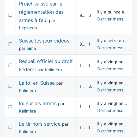
Projet suisse sur la
réglementation des
il y a quinze années
9 801
6
Dernier message
pa
armes à feu.
par
Lepigeon
Suisse les jeux videos
il y a seize années
9 949
1
Dernier message
pa
par
aimé
Recueil officiel du droit
il y a vingt années
10 353
1
Fédéral
Dernier message
pa
par
Kalimèra
La loi en Suisse
il y a vingt années
par
10 126
3
Dernier message
pa
Kalimèra
loi sur les armes
il y a vingt années
par
10 348
1
Dernier message
pa
Kalimèra
Le tir hors service
il y a vingt années
par
10 547
1
Dernier message
pa
Kalimèra