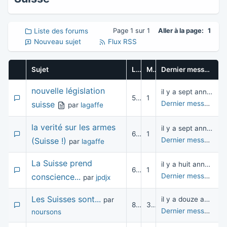
Liste des forums
Page 1 sur 1
Aller à la page:
1
Nouveau sujet
Flux RSS
Sujet
Lectures
Messages
Dernier message
nouvelle législation
il y a sept années
5 901
1
suisse
Dernier message
pa
par
lagaffe
la verité sur les armes
il y a sept années
6 189
1
(Suisse !)
Dernier message
pa
par
lagaffe
La Suisse prend
il y a huit années
6 842
1
conscience...
Dernier message
pa
par
jpdjx
Les Suisses sont...
il y a douze années
par
8 991
3
Dernier message
pa
noursons