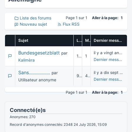
Liste des forums
Page 1 sur 1
Aller à la page:
1
Nouveau sujet
Flux RSS
Sujet
Lectures
Messages
Dernier message
Bundesgesetzblatt
il y a vingt années
par
10 268
1
Dernier message
pa
Kalimèra
Sans..................
il y a dix sept années
par
9 632
4
Dernier message
par
Utilisateur anonyme
Page 1 sur 1
Aller à la page:
1
Connecté(e)s
Anonymes: 270
Record d'anonymes connectés: 2348 24 July 2026, 15:09