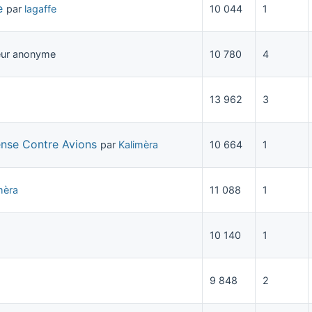
e
par
lagaffe
10 044
1
teur anonyme
10 780
4
13 962
3
ense Contre Avions
par
Kalimèra
10 664
1
mèra
11 088
1
10 140
1
9 848
2