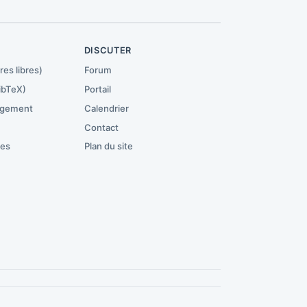
R
DISCUTER
res libres)
Forum
ibTeX)
Portail
rgement
Calendrier
Contact
ces
Plan du site