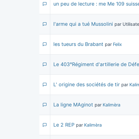
un peu de lecture : me Me 109 suiss
l'arme qui a tué Mussolini
par Utilisa
les tueurs du Brabant
par
Felix
Le 403°Régiment d'artillerie de Déf
L' origine des sociétés de tir
par
Kali
La ligne MAginot
par
Kalimèra
Le 2 REP
par
Kalimèra