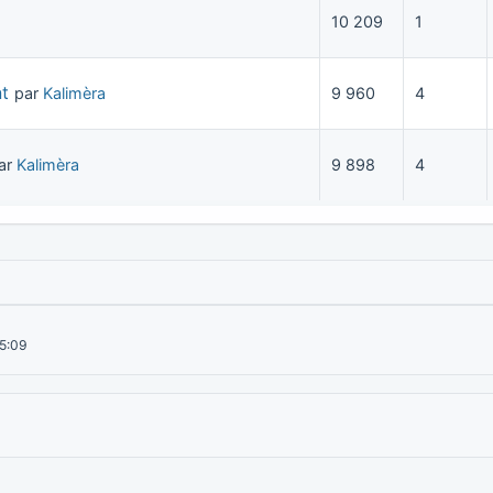
10 209
1
t
par
Kalimèra
9 960
4
ar
Kalimèra
9 898
4
15:09