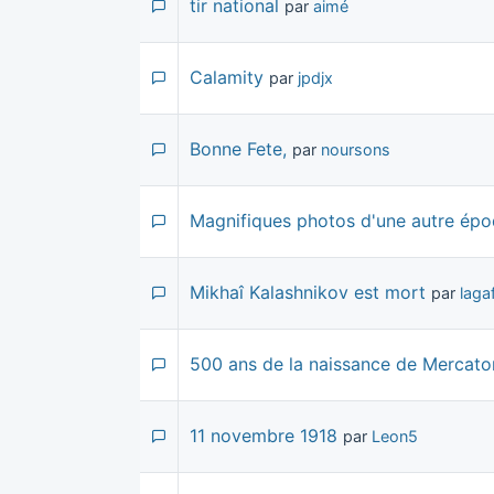
tir national
par
aimé
Calamity
par
jpdjx
Bonne Fete,
par
noursons
Magnifiques photos d'une autre ép
Mikhaî Kalashnikov est mort
par
laga
500 ans de la naissance de Mercato
11 novembre 1918
par
Leon5