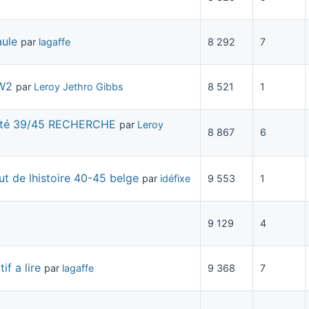
aule
par
lagaffe
8 292
7
WW2
par
Leroy Jethro Gibbs
8 521
1
orté 39/45 RECHERCHE
par
Leroy
8 867
6
ut de lhistoire 40-45 belge
par
idéfixe
9 553
1
9 129
4
if a lire
par
lagaffe
9 368
7