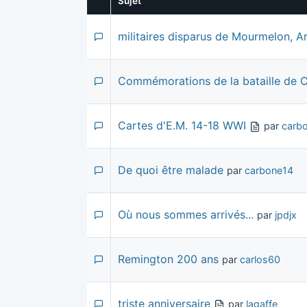
Sujet
militaires disparus de Mourmelon, 
Commémorations de la bataille de C
Cartes d'E.M. 14-18 WWI
par
carb
De quoi être malade
par
carbone14
Où nous sommes arrivés...
par
jpdjx
Remington 200 ans
par
carlos60
triste anniversaire
par
lagaffe