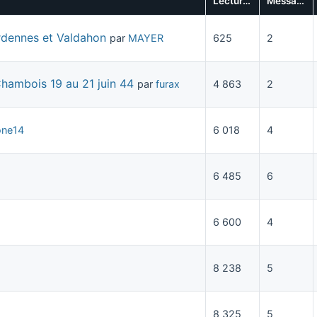
Lectures
Messages
Ardennes et Valdahon
par
MAYER
625
2
hambois 19 au 21 juin 44
par
furax
4 863
2
one14
6 018
4
6 485
6
6 600
4
8 238
5
8 325
5