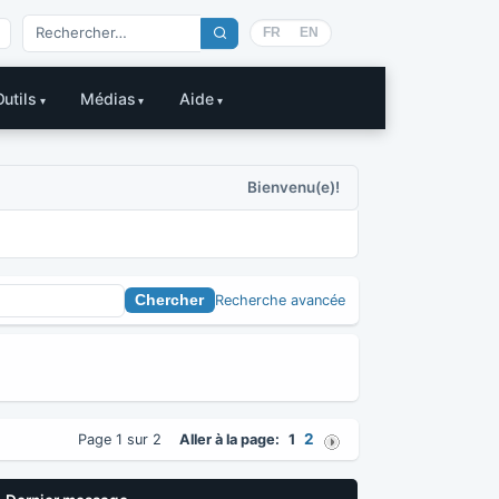
FR
EN
Outils
Médias
Aide
Bienvenu(e)!
Recherche avancée
2
Page 1 sur 2
Aller à la page:
1