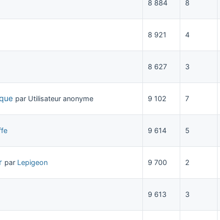
8 884
8
8 921
4
8 627
3
oque
par Utilisateur anonyme
9 102
7
ffe
9 614
5
r
par
Lepigeon
9 700
2
9 613
3