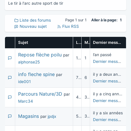
Le tir à l'arc autre sport de tir
Liste des forums
Page 1 sur 1
Aller à la page:
1
Nouveau sujet
Flux RSS
Sujet
Lectures
Messages
Dernier message
Repose flèche poilu
l’an passé
par
115
1
Dernier message
pa
alphonse25
info fleche spine
il y a deux années
par
7 540
6
Dernier message
pa
ide001
Parcours Nature/3D
il y a cinq années
par
4 483
3
Dernier message
pa
Marc34
il y a six années
Magasins
5 353
3
par
jpdjx
Dernier message
pa