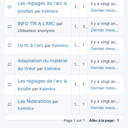
Les réglages de l'arc à
il y a vingt années
11 055
1
poulies
Dernier message
pa
par
Kalimèra
INFO TIR A L'ARC
il y a vingt années
par
10 229
3
Dernier message
par
Utilisateur anonyme
il y a vingt années
Le tir à l'arc
10 307
1
par
Kalimèra
Dernier message
pa
Adaptation du matériel
il y a vingt années
10 407
1
au tireur
Dernier message
pa
par
Kalimèra
Les réglages de l'arc à
il y a vingt années
10 337
1
poulie
Dernier message
pa
par
Kalimèra
Les fédérations
il y a vingt années
par
10 481
1
Dernier message
pa
Kalimèra
Page 1 sur 1
Aller à la page:
1