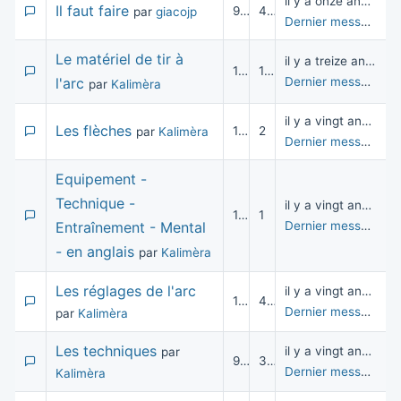
il y a onze années
Il faut faire
9 433
4
par
giacojp
Dernier message
pa
Le matériel de tir à
il y a treize années
12 056
13
l'arc
Dernier message
pa
par
Kalimèra
il y a vingt années
Les flèches
11 712
2
par
Kalimèra
Dernier message
pa
Equipement -
Technique -
il y a vingt années
10 521
1
Entraînement - Mental
Dernier message
pa
- en anglais
par
Kalimèra
Les réglages de l'arc
il y a vingt années
10 316
4
Dernier message
pa
par
Kalimèra
Les techniques
il y a vingt années
par
9 994
3
Dernier message
pa
Kalimèra