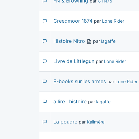
FN & Browning
par
CTN75
Creedmoor 1874
par
Lone Rider
Histoire Nitro
par
lagaffe
Livre de Littlegun
par
Lone Rider
E-books sur les armes
par
Lone Rider
a lire , histoire
par
lagaffe
La poudre
par
Kalimèra