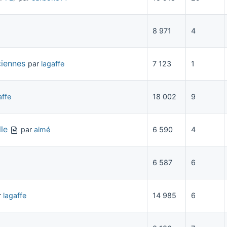
8 971
4
ciennes
par
lagaffe
7 123
1
affe
18 002
9
lle
par
aimé
6 590
4
6 587
6
r
lagaffe
14 985
6