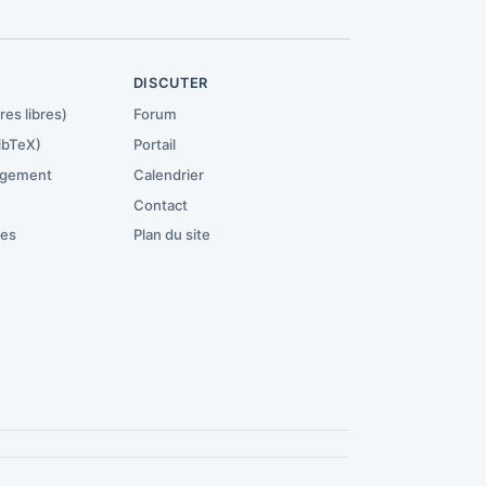
R
DISCUTER
res libres)
Forum
ibTeX)
Portail
rgement
Calendrier
Contact
ces
Plan du site