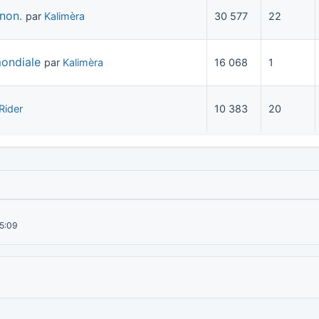
anon.
par
Kalimèra
30 577
22
mondiale
par
Kalimèra
16 068
1
Rider
10 383
20
15:09