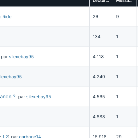
Lectures
Messages
 Rider
26
9
134
1
par
silexebay95
4 118
1
ilexebay95
4 240
1
anon ?!
par
silexebay95
4 565
1
4 888
1
par
carbone14
15 918
29
e:
1
2
)