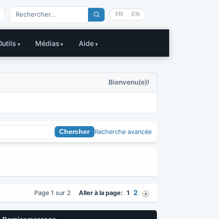
FR
EN
Outils
Médias
Aide
Bienvenu(e)!
Recherche avancée
2
Page 1 sur 2
Aller à la page:
1