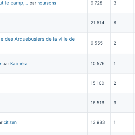
t le camp,...
par
noursons
9 728
3
21 814
8
e des Arquebusiers de la ville de
9 555
2
e
par
Kalimèra
10 576
1
15 100
2
16 516
9
ar
citizen
13 983
1