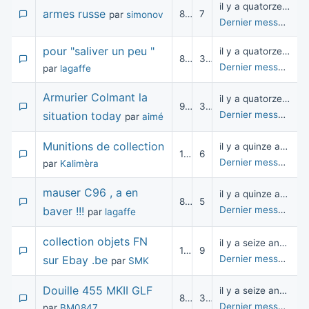
il y a quatorze années
armes russe
8 645
7
par
simonov
Dernier message
pa
pour "saliver un peu "
il y a quatorze années
8 725
3
Dernier message
pa
par
lagaffe
Armurier Colmant la
il y a quatorze années
9 220
3
situation today
Dernier message
pa
par
aimé
Munitions de collection
il y a quinze années
11 092
6
Dernier message
pa
par
Kalimèra
mauser C96 , a en
il y a quinze années
8 977
5
baver !!!
Dernier message
pa
par
lagaffe
collection objets FN
il y a seize années
10 629
9
sur Ebay .be
Dernier message
pa
par
SMK
Douille 455 MKII GLF
il y a seize années
8 889
3
Dernier message
pa
par
BM0847