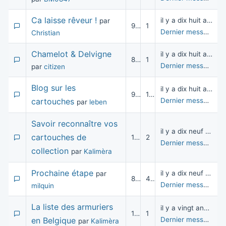
Ca laisse rêveur !
il y a dix huit années
par
9 553
1
Dernier message
pa
Christian
Chamelot & Delvigne
il y a dix huit années
8 951
1
Dernier message
pa
par
citizen
Blog sur les
il y a dix huit années
9 431
10
cartouches
Dernier message
pa
par
leben
Savoir reconnaître vos
il y a dix neuf années
cartouches de
10 736
2
Dernier message
pa
collection
par
Kalimèra
Prochaine étape
il y a dix neuf années
par
8 895
4
Dernier message
pa
milquin
La liste des armuriers
il y a vingt années
17 937
1
en Belgique
Dernier message
pa
par
Kalimèra