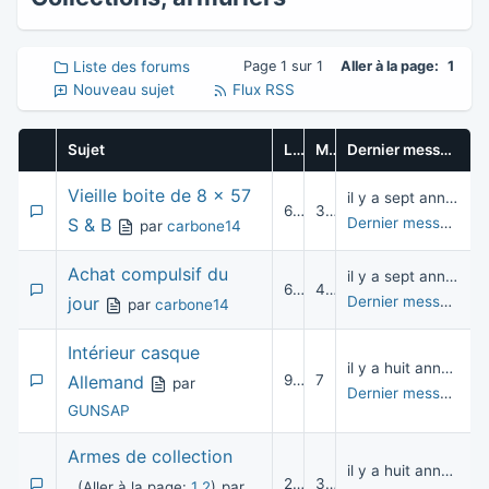
Liste des forums
Page 1 sur 1
Aller à la page:
1
Nouveau sujet
Flux RSS
Sujet
Lectures
Messages
Dernier message
Vieille boite de 8 x 57
il y a sept années
6 232
3
S & B
Dernier message
pa
par
carbone14
Achat compulsif du
il y a sept années
6 499
4
jour
Dernier message
pa
par
carbone14
Intérieur casque
il y a huit années
Allemand
9 480
7
par
Dernier message
pa
GUNSAP
Armes de collection
il y a huit années
21 383
36
(Aller à la page:
1
2
)
par