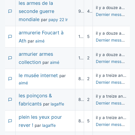
les armes de la
il y a douze années
seconde guerre
9 123
4
Dernier message
pa
mondiale
par
papy 22 lr
armurerie Foucart à
il y a douze années
13 422
5
Ath
Dernier message
pa
par
aimé
armurier armes
il y a douze années
10 230
2
collection
Dernier message
pa
par
aimé
le musée internet
il y a treize années
par
8 361
2
Dernier message
pa
aimé
les poinçons &
il y a treize années
8 952
2
fabricants
Dernier message
pa
par
lagaffe
plein les yeux pour
il y a treize années
8 559
5
rever !
Dernier message
pa
par
lagaffe