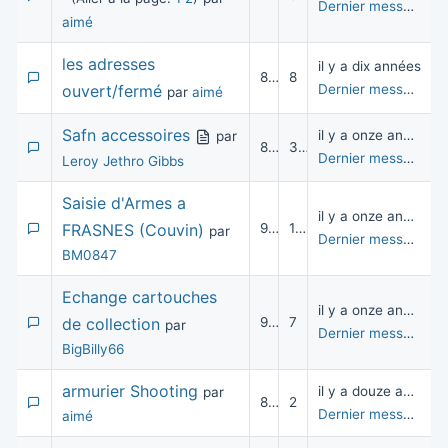
Dernier message
pa
aimé
les adresses
il y a dix années
8 238
8
ouvert/fermé
Dernier message
pa
par
aimé
Safn accessoires
il y a onze années
par
8 756
3
Dernier message
pa
Leroy Jethro Gibbs
Saisie d'Armes a
il y a onze années
FRASNES (Couvin)
9 662
11
par
Dernier message
par
BM0847
Echange cartouches
il y a onze années
de collection
9 122
7
par
Dernier message
pa
BigBilly66
armurier Shooting
il y a douze années
par
8 778
2
Dernier message
pa
aimé