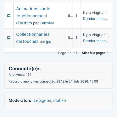
Animations sur le
il y a vingt années
fonctionnement
9 255
1
Dernier message
pa
d'armes
par
Kalimèra
Collectionner les
il y a vingt années
9 237
1
cartouches
Dernier message
pa
par
jps
Page 1 sur 1
Aller à la page:
1
Connecté(e)s
Anonymes: 124
Record d'anonymes connectés: 2348 le 24 July 2026, 15:09
Moderators:
Lepigeon
,
idéfixe