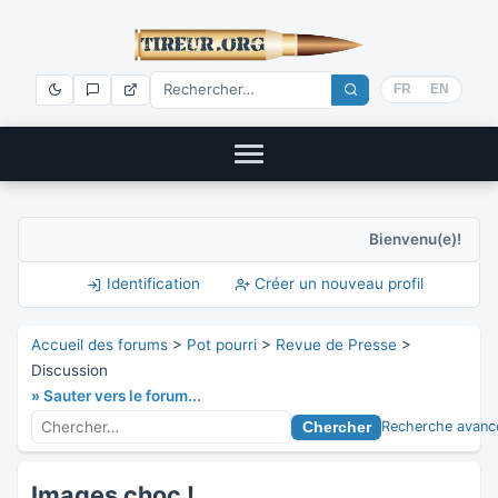
FR
EN
Bienvenu(e)!
Identification
Créer un nouveau profil
Accueil des forums
>
Pot pourri
>
Revue de Presse
>
Discussion
» Sauter vers le forum...
Recherche avanc
Images choc !