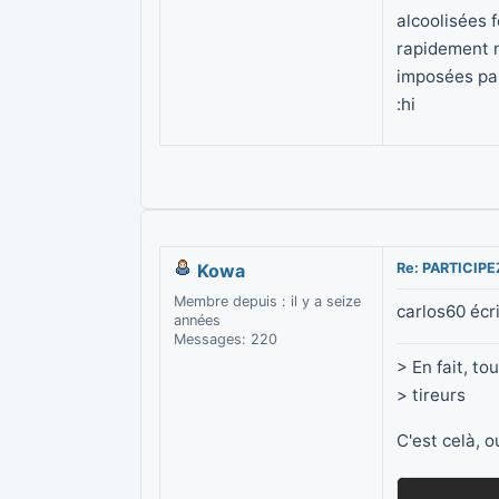
alcoolisées 
rapidement n
imposées par 
:hi
Kowa
Re: PARTICIP
Membre depuis : il y a seize
carlos60 écri
années
Messages: 220
> En fait, to
> tireurs
C'est celà, ou