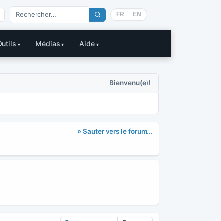
FR
EN
Outils
Médias
Aide
Bienvenu(e)!
» Sauter vers le forum...