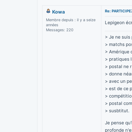
Kowa
Re: PARTICIP
Membre depuis : il y a seize
Lepigeon écr
années
Messages: 220
> Je ne suis
> matchs po
> Amérique d
> pratiques 
> postal ne 
> donne néan
> avec un pe
> est de ce 
> compétition
> postal co
> susbtitut.
Je pense qu'
profonde n'e