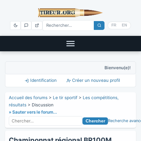
FR
EN
Bienvenu(e)!
Identification
Créer un nouveau profil
Accueil des forums
>
Le tir sportif
>
Les compétitions,
résultats
> Discussion
» Sauter vers le forum...
Recherche avanc
Chamiponnat régional BR100M