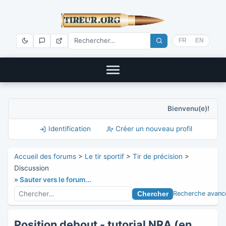
FR
EN
Bienvenu(e)!
Identification
Créer un nouveau profil
Accueil des forums
>
Le tir sportif
>
Tir de précision
>
Discussion
» Sauter vers le forum...
Recherche avanc
Position debout - tutorial NRA (en