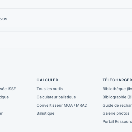
15:09
CALCULER
TÉLÉCHARGE
isée ISSF
Tous les outils
Bibliothèque (liv
tique
Calculateur balistique
Bibliographie (B
Convertisseur MOA / MRAD
Guide de recha
er
Balistique
Galerie photos
Portail Ressour