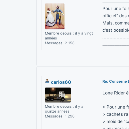
Pour une foi
officiel" des
Mais, comme 
c'est possibl
Membre depuis : il y a vingt
années
Messages: 2 158
______________
carlos60
Re: Concerne 
Lone Rider éc
Membre depuis : il y a
> Pour une fo
quinze années
> cachets ra
Messages: 1 296
> mois de "c
> mi-mars au 