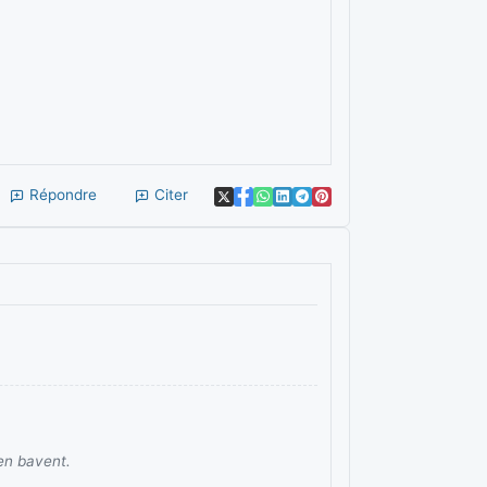
Répondre
Citer
 en bavent.