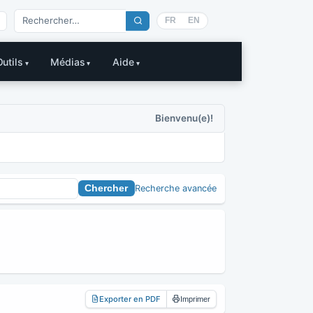
FR
EN
Outils
Médias
Aide
Bienvenu(e)!
Recherche avancée
Exporter en PDF
Imprimer