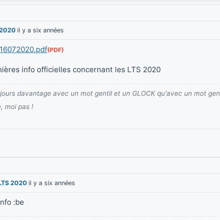
 2020
il y a six années
-16072020.pdf
nières info officielles concernant les LTS 2020
ujours davantage avec un mot gentil et un GLOCK qu'avec un mot genti
, moi pas !
LTS 2020
il y a six années
info :be