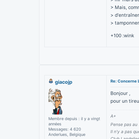
> Mais, comm
> d'entraîne
> tamponner 
+100 :wink
giacojp
Re: Concerne 
Bonjour ,
pour un tireu
A+
Membre depuis : il y a vingt
années
Pense pas au 
Messages: 4 620
Il n'y a pas q
Anderlues, Belgique
Club Landelie