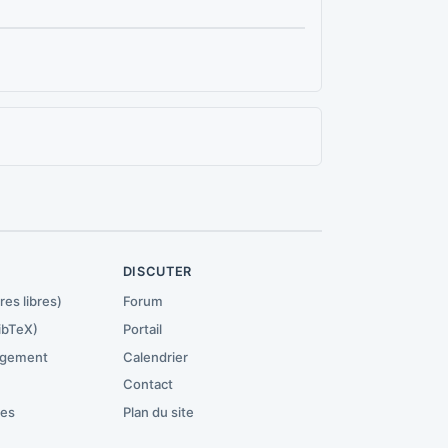
R
DISCUTER
res libres)
Forum
ibTeX)
Portail
rgement
Calendrier
Contact
ces
Plan du site