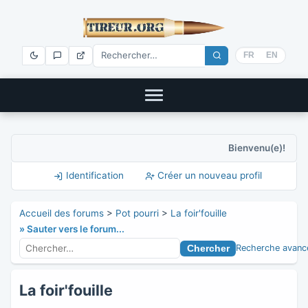
FR
EN
Bienvenu(e)!
Identification
Créer un nouveau profil
Accueil des forums
>
Pot pourri
>
La foir'fouille
» Sauter vers le forum...
Recherche avanc
La foir'fouille