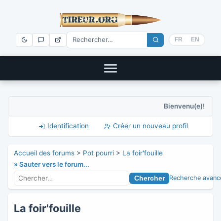
FR
EN
Bienvenu(e)!
Identification
Créer un nouveau profil
Accueil des forums
>
Pot pourri
>
La foir'fouille
» Sauter vers le forum...
Recherche avanc
La foir'fouille