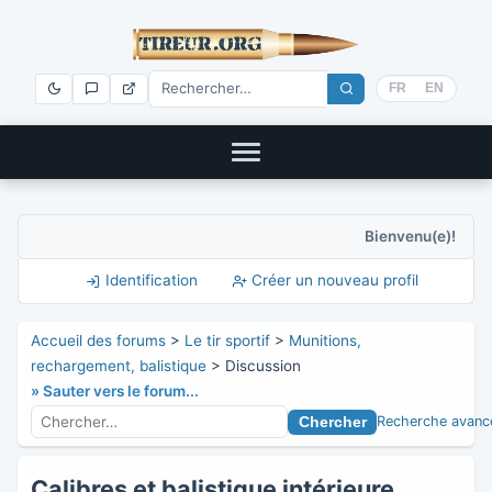
FR
EN
Bienvenu(e)!
Identification
Créer un nouveau profil
Accueil des forums
>
Le tir sportif
>
Munitions,
rechargement, balistique
> Discussion
» Sauter vers le forum...
Recherche avanc
Calibres et balistique intérieure