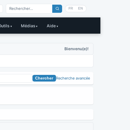
FR
EN
Outils
Médias
Aide
Bienvenu(e)!
Recherche avancée