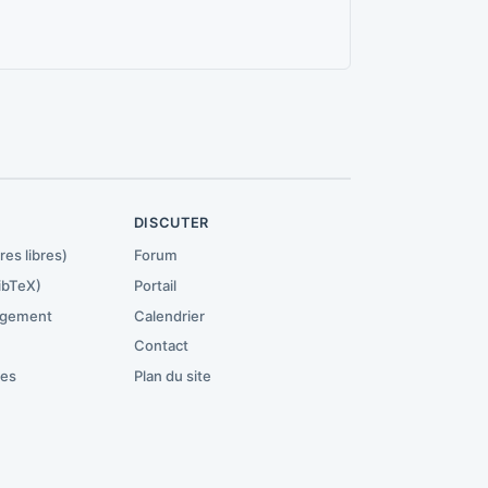
R
DISCUTER
res libres)
Forum
ibTeX)
Portail
rgement
Calendrier
Contact
ces
Plan du site