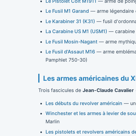
Le Pistolet Colt M1911
— arme de poing 
Le Fusil M1 Garand
— arme légendaire d
Le Karabiner 31 (K31)
— fusil d'ordonnan
La Carabine US M1 (USM1)
— carabine 
Le Fusil Mosin-Nagant
— arme mythique 
Le Fusil d'Assaut M16
— arme emblémati
Pamphlet 750-30)
Les armes américaines du XI
Trois fascicules de
Jean-Claude Cavalier
Les débuts du revolver américain
— une
Winchester et les armes à levier de so
Marlin
Les pistolets et revolvers américains 