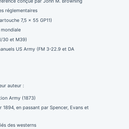
éférence conçue par John M. Browning
es réglementaires
(cartouche 7,5 × 55 GP11)
 mondiale
1/30 et M39)
manuels US Army (FM 3-22.9 et DA
ur auteur :
tion Army (1873)
r 1894, en passant par Spencer, Evans et
liés des westerns