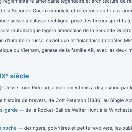
réglementaire américaine légendaire et architecture de r
e la Seconde Guerre mondiale et référence du tir aux arm
ce suisse à culasse rectiligne, prisé des tireurs sportifs 
semi-automatique légère américaine de la Seconde Guerre
d'infanterie russe, soviétique et finlandaise (modèles M9
que du Vietnam, genèse de la famille AR, avec les deux 
Xᵉ siècle
(« Jesse Lone Rider »), aimablement mis à disposition par le
 histoire de brevets, de Colt Paterson (1836) au Single Ac
us-garde
— de la Rocket-Ball de Walter Hunt à la Wincheste
de poche
— deringers, poivrières et petits revolvers, les oub