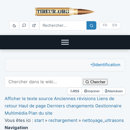
FR
EN
Identification
Chercher
RSS
Imprimer
Markdown
Afficher le texte source
Anciennes révisions
Liens de
retour
Haut de page
Derniers changements
Gestionnaire
Multimédia
Plan du site
Vous êtes ici :
start
»
rechargement
»
nettoyage_ultrasons
Navigation