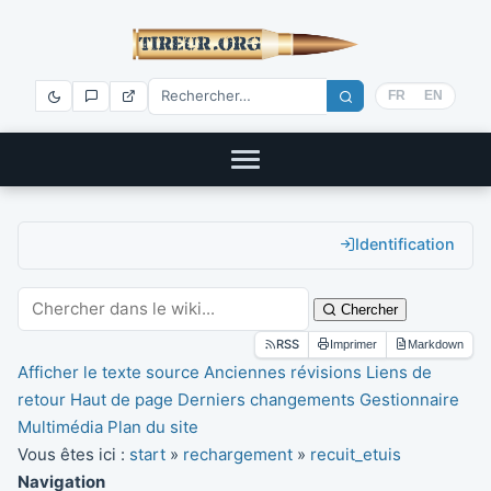
FR
EN
Identification
Chercher
RSS
Imprimer
Markdown
Afficher le texte source
Anciennes révisions
Liens de
retour
Haut de page
Derniers changements
Gestionnaire
Multimédia
Plan du site
Vous êtes ici :
start
»
rechargement
»
recuit_etuis
Navigation