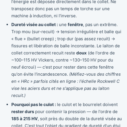
l'énergie est déposée directement dans le collet. Ne
transposez donc pas un temps de torche sur une
machine à induction, ni l'inverse.
Dureté visée au collet :
une
fenêtre
, pas un extrême.
Trop mou (sur-recuit) → tension irrégulière et balle qui
« flue » (bullet creep) ; trop dur (pas assez recuit) →
fissures et libération de balle inconstante. Le laiton de
collet correctement recuit reste
doux
(de l'ordre de
~100–115 HV Vickers, contre ~130–150 HV pour du
neuf écroui) — c'est pour rester dans cette fenêtre
qu'on évite l'incandescence.
(Méfiez-vous des chiffres
en « HRc » parfois cités en ligne : l'échelle Rockwell C
vise les aciers durs et ne s'applique pas au laiton
recuit.)
Pourquoi pas le culot :
le culot et le bourrelet doivent
rester durs
pour contenir la pression — de l'ordre de
185 à 215 HV
, soit près du double de la dureté visée au
collet. C'est tout l'objet du gradient de dureté d'un étui