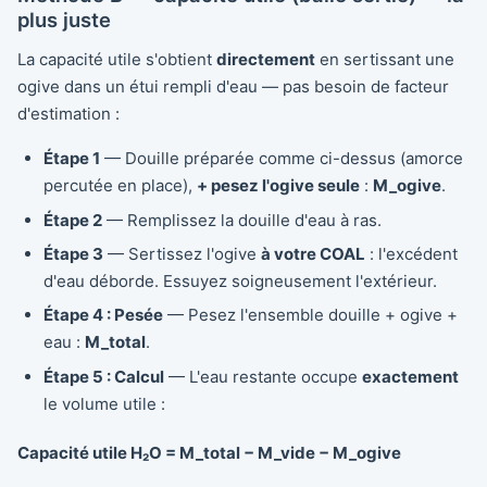
plus juste
La capacité utile s'obtient
directement
en sertissant une
ogive dans un étui rempli d'eau — pas besoin de facteur
d'estimation :
Étape 1
— Douille préparée comme ci-dessus (amorce
percutée en place),
+ pesez l'ogive seule
:
M_ogive
.
Étape 2
— Remplissez la douille d'eau à ras.
Étape 3
— Sertissez l'ogive
à votre COAL
: l'excédent
d'eau déborde. Essuyez soigneusement l'extérieur.
Étape 4 : Pesée
— Pesez l'ensemble douille + ogive +
eau :
M_total
.
Étape 5 : Calcul
— L'eau restante occupe
exactement
le volume utile :
Capacité utile H₂O = M_total − M_vide − M_ogive