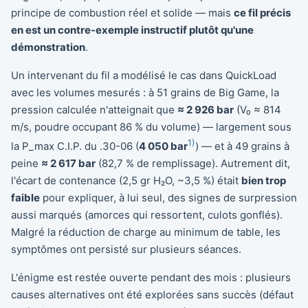
principe de combustion réel et solide — mais
ce fil précis
en est un contre-exemple instructif plutôt qu'une
démonstration
.
Un intervenant du fil a modélisé le cas dans QuickLoad
avec les volumes mesurés : à 51 grains de Big Game, la
pression calculée n'atteignait que
≈ 2 926 bar
(V₀ ≈ 814
m/s, poudre occupant 86 % du volume) — largement sous
1)
la P_max C.I.P. du .30-06 (
4 050 bar
) — et à 49 grains à
peine
≈ 2 617 bar
(82,7 % de remplissage). Autrement dit,
l'écart de contenance (2,5 gr H₂O, ~3,5 %) était
bien trop
faible
pour expliquer, à lui seul, des signes de surpression
aussi marqués (amorces qui ressortent, culots gonflés).
Malgré la réduction de charge au minimum de table, les
symptômes ont persisté sur plusieurs séances.
L'énigme est restée ouverte pendant des mois : plusieurs
causes alternatives ont été explorées sans succès (défaut