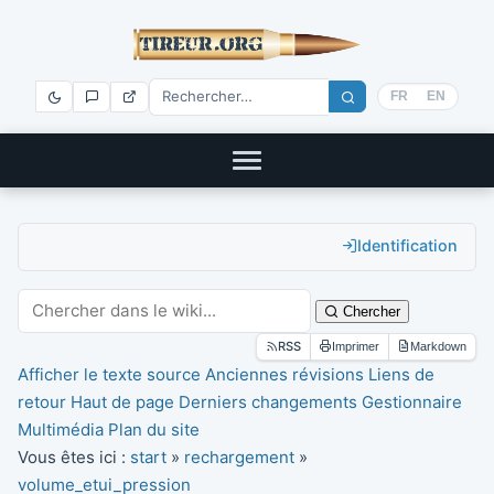
FR
EN
Identification
Chercher
RSS
Imprimer
Markdown
Afficher le texte source
Anciennes révisions
Liens de
retour
Haut de page
Derniers changements
Gestionnaire
Multimédia
Plan du site
Vous êtes ici :
start
»
rechargement
»
volume_etui_pression