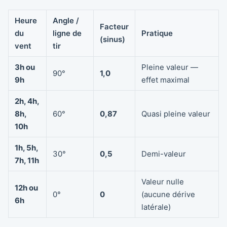
Heure
Angle /
Facteur
du
ligne de
Pratique
(sinus)
vent
tir
3h ou
Pleine valeur —
90°
1,0
9h
effet maximal
2h, 4h,
8h,
60°
0,87
Quasi pleine valeur
10h
1h, 5h,
30°
0,5
Demi-valeur
7h, 11h
Valeur nulle
12h ou
0°
0
(aucune dérive
6h
latérale)