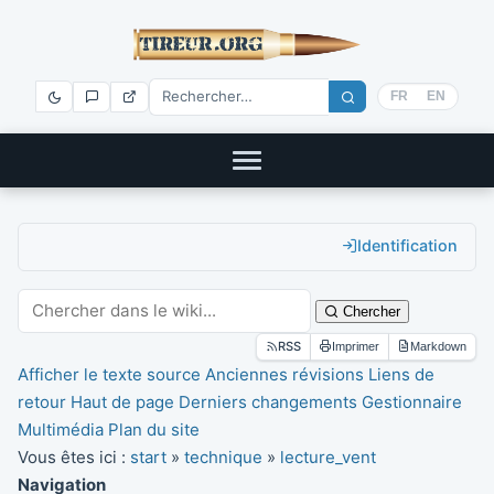
FR
EN
Identification
Chercher
RSS
Imprimer
Markdown
Afficher le texte source
Anciennes révisions
Liens de
retour
Haut de page
Derniers changements
Gestionnaire
Multimédia
Plan du site
Vous êtes ici :
start
»
technique
»
lecture_vent
Navigation