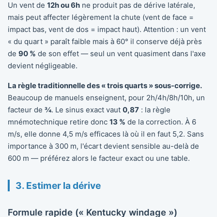
Un vent de
12h ou 6h
ne produit pas de dérive latérale,
mais peut affecter légèrement la chute (vent de face =
impact bas, vent de dos = impact haut). Attention : un vent
« du quart » paraît faible mais à 60° il conserve déjà près
de
90 %
de son effet — seul un vent quasiment dans l'axe
devient négligeable.
La règle traditionnelle des « trois quarts » sous-corrige.
Beaucoup de manuels enseignent, pour 2h/4h/8h/10h, un
facteur de
¾
. Le sinus exact vaut
0,87
: la règle
mnémotechnique retire donc
13 %
de la correction. À 6
m/s, elle donne 4,5 m/s efficaces là où il en faut 5,2. Sans
importance à 300 m, l'écart devient sensible au-delà de
600 m — préférez alors le facteur exact ou une table.
3. Estimer la dérive
Formule rapide (« Kentucky windage »)