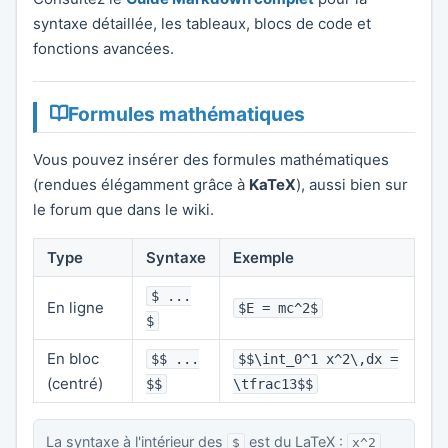
syntaxe détaillée, les tableaux, blocs de code et
fonctions avancées.
Formules mathématiques
Vous pouvez insérer des formules mathématiques
(rendues élégamment grâce à
KaTeX
), aussi bien sur
le forum que dans le wiki.
Type
Syntaxe
Exemple
$ ...
En ligne
$E = mc^2$
$
En bloc
$$ ...
$$\int_0^1 x^2\,dx =
(centré)
$$
\tfrac13$$
La syntaxe à l'intérieur des
est du LaTeX :
$
x^2