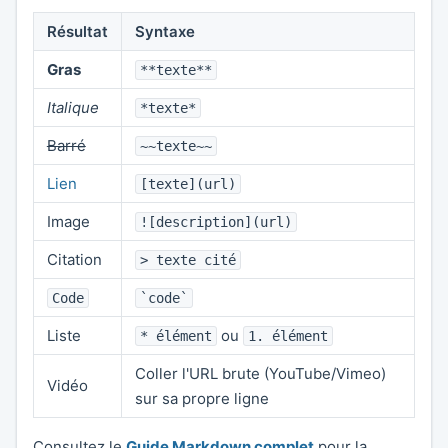
Résultat
Syntaxe
Gras
**texte**
Italique
*texte*
Barré
~~texte~~
Lien
[texte](url)
Image
![description](url)
Citation
> texte cité
Code
`code`
Liste
ou
* élément
1. élément
Coller l'URL brute (YouTube/Vimeo)
Vidéo
sur sa propre ligne
Consultez le
Guide Markdown complet
pour la