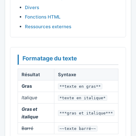
Divers
Fonctions HTML
Ressources externes
Formatage du texte
Résultat
Syntaxe
Gras
**texte en gras**
Italique
*texte en italique*
Gras et
***gras et italique***
italique
Barré
~~texte barré~~