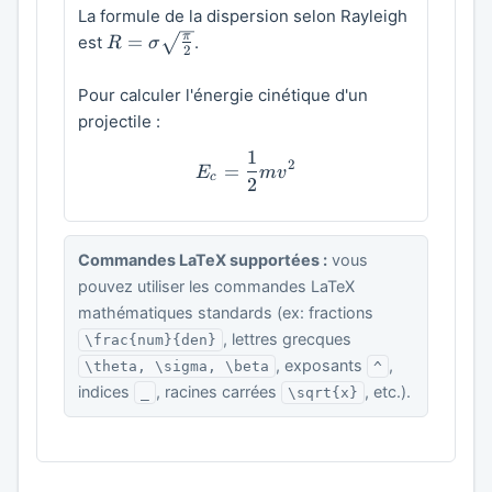
La formule de la dispersion selon Rayleigh
R = \sigma
π
=
est
.
R
σ
2
\sqrt{\frac{\pi}
{2}}
Pour calculer l'énergie cinétique d'un
projectile :
1
E_c = \frac{1}{2} m v^2
2
=
E
m
v
c
2
Commandes LaTeX supportées :
vous
pouvez utiliser les commandes LaTeX
mathématiques standards (ex: fractions
, lettres grecques
\frac{num}{den}
, exposants
,
\theta, \sigma, \beta
^
indices
, racines carrées
, etc.).
_
\sqrt{x}