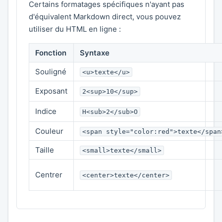
Certains formatages spécifiques n'ayant pas
d'équivalent Markdown direct, vous pouvez
utiliser du HTML en ligne :
Fonction
Syntaxe
Souligné
<u>texte</u>
Exposant
2<sup>10</sup>
Indice
H<sub>2</sub>O
Couleur
<span style="color:red">texte</span
Taille
<small>texte</small>
Centrer
<center>texte</center>