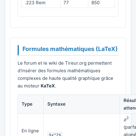
.223 Rem
77
850
Formules mathématiques (LaTeX)
Le forum et le wiki de Tireur.org permettent
d'insérer des formules mathématiques
complexes de haute qualité graphique grâce
au moteur
KaTeX
.
Résul
Type
Syntaxe
atten
x^2
2
x
(parf
En ligne
align
$x^2$