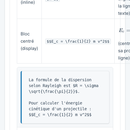
(inline)
la lig
texte)
E
c
Bloc
centré
$$E_c = \frac{1}{2} m v^2$$
(cent
(display)
sa pr
ligne)
La formule de la dispersion 
selon Rayleigh est $R = \sigma 
\sqrt{\frac{\pi}{2}}$.

Pour calculer l'énergie 
cinétique d'un projectile :

$$E_c = \frac{1}{2} m v^2$$