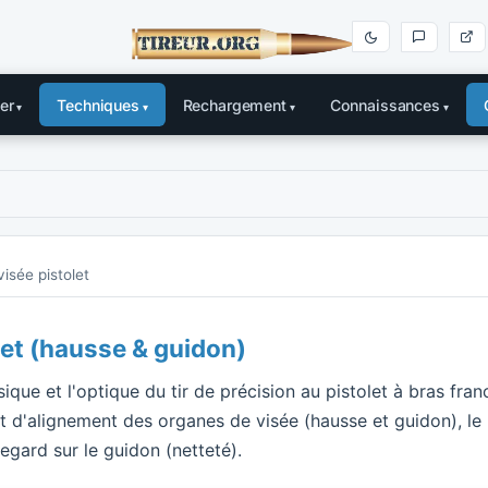
er
Techniques
Rechargement
Connaissances
isée pistolet
let (hausse & guidon)
que et l'optique du tir de précision au pistolet à bras fran
aut d'alignement des organes de visée (hausse et guidon), le
egard sur le guidon (netteté).