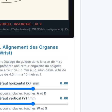
. Alignement des Organes
Wrist)
e décalage du guidon dans le cran de mire
eprésente une erreur angulaire du poignet.
e erreur de 0.1 mm au guidon dévie le tir de
lus de 4.5 mm à 10 mètres !
éfaut horizontal (X) :
mm
0.00
accourci clavier: touches
A
et
D
éfaut vertical (Y) :
mm
0.00
accourci clavier: touches
W
et
S