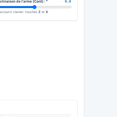
nclinaison de l'arme (Cant) :
°
0.0
accourci clavier: touches
Z
et
X