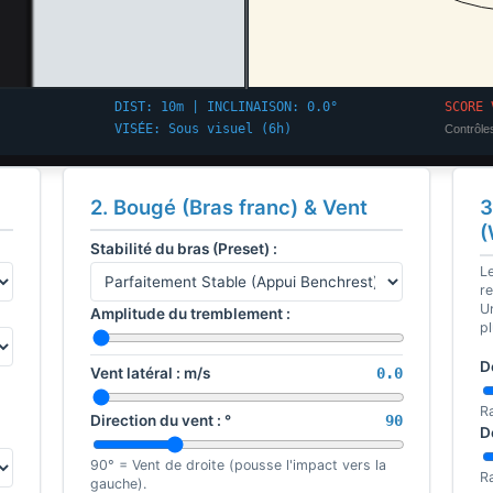
2. Bougé (Bras franc) & Vent
3
(
Stabilité du bras (Preset) :
L
r
Un
Amplitude du tremblement :
p
D
Vent latéral :
m/s
0.0
R
Direction du vent :
°
90
D
90° = Vent de droite (pousse l'impact vers la
R
gauche).