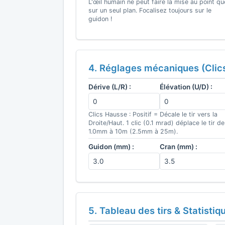
L'œil humain ne peut faire la mise au point qu
sur un seul plan. Focalisez toujours sur le
guidon !
4. Réglages mécaniques (Clic
Dérive (L/R) :
Élévation (U/D) :
Clics Hausse : Positif = Décale le tir vers la
Droite/Haut. 1 clic (0.1 mrad) déplace le tir de
1.0mm à 10m (2.5mm à 25m).
Guidon (mm) :
Cran (mm) :
5. Tableau des tirs & Statistiq