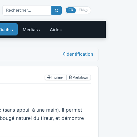
FR
EN
Outils
Médias
Aide
Identification
Imprimer
Markdown
c (sans appui, à une main). Il permet
 bougé naturel du tireur, et démontre